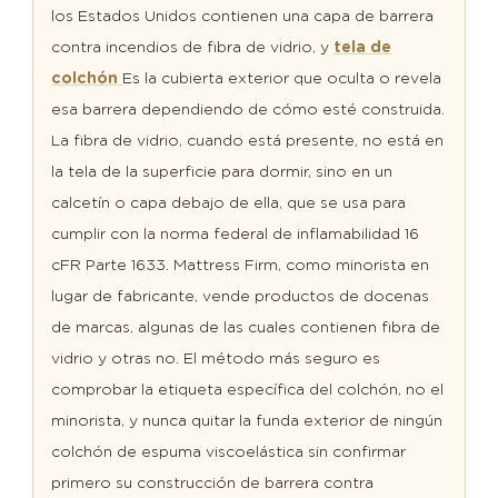
de
los Estados Unidos contienen una capa de barrera
vidrio?
contra incendios de fibra de vidrio, y
tela de
2
colchón
Es la cubierta exterior que oculta o revela
¿La
esa barrera dependiendo de cómo esté construida.
empresa
La fibra de vidrio, cuando está presente, no está en
de
la tela de la superficie para dormir, sino en un
colchones
calcetín o capa debajo de ella, que se usa para
utiliza
cumplir con la norma federal de inflamabilidad 16
fibra
cFR Parte 1633. Mattress Firm, como minorista en
de
lugar de fabricante, vende productos de docenas
vidrio?
de marcas, algunas de las cuales contienen fibra de
3
vidrio y otras no. El método más seguro es
Cómo
comprobar la etiqueta específica del colchón, no el
saber
minorista, y nunca quitar la funda exterior de ningún
si
colchón de espuma viscoelástica sin confirmar
su
primero su construcción de barrera contra