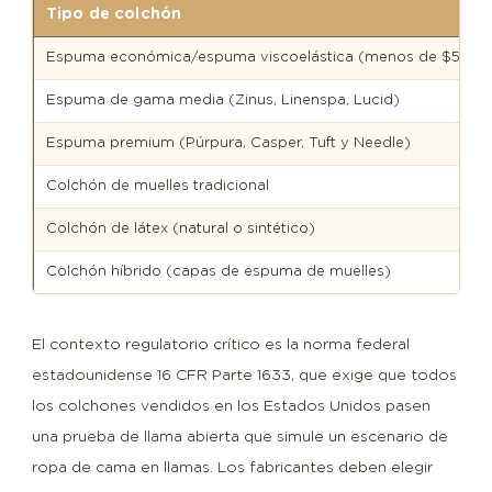
Tela
Tipo de colchón
de
Espuma económica/espuma viscoelástica (menos de $500)
la
cubierta
Espuma de gama media (Zinus, Linenspa, Lucid)
exterior
Espuma premium (Púrpura, Casper, Tuft y Needle)
(tictac):
Colchón de muelles tradicional
qué
buscar
Colchón de látex (natural o sintético)
5
Colchón híbrido (capas de espuma de muelles)
El
problema
de
El contexto regulatorio crítico es la norma federal
la
estadounidense 16 CFR Parte 1633, que exige que todos
barrera
los colchones vendidos en los Estados Unidos pasen
contra
una prueba de llama abierta que simule un escenario de
incendios
ropa de cama en llamas. Los fabricantes deben elegir
de