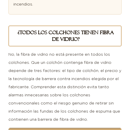
colchón
incendios.
contiene
fibra
de
vidrio
¿Todos los colchones tienen fibra
de vidrio?
4
¿Qué
es
No, la fibra de vidrio no está presente en todos los
la
colchones. Que un colchón contenga fibra de vidrio
tela
depende de tres factores: el tipo de colchón, el precio y
del
la tecnología de barrera contra incendios elegida por el
colchón
fabricante. Comprender esta distinción evita tanto
y
alarmas innecesarias sobre los colchones
qué
convencionales como el riesgo genuino de retirar sin
papel
información las fundas de los colchones de espuma que
desempeña?
contienen una barrera de fibra de vidrio.
4.1