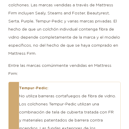
de
colchones. Las marcas vendidas a través de Mattress
vidrio
Firm incluyen Sealy, Stearns and Foster, Beautyrest,
utilizadas
Serta, Purple, Tempur-Pedic y varias marcas privadas. El
en
hecho de que un colchón individual contenga fibra de
telas
vidrio depende completamente de la marca y el modelo
de
específicos, no del hecho de que se haya comprado en
colchones
Mattress Firm.
de
calidad
Entre las marcas comúnmente vendidas en Mattress
7
Firm:
Qué
hacer
Tempur-Pedic:
si
No utiliza barreras cortafuegos de fibra de vidrio.
ya
Los colchones Tempur-Pedic utilizan una
ha
combinación de tela de cubierta tratada con FR
quitado
y materiales patentados de barrera contra
la
incendios. Las fundas exteriores de los