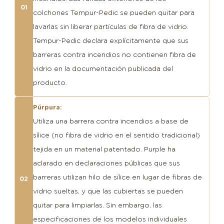
funda
01
colchones Tempur-Pedic se pueden quitar para
del
lavarlas sin liberar partículas de fibra de vidrio.
colchón
Tempur-Pedic declara explícitamente que sus
de
barreras contra incendios no contienen fibra de
fibra
vidrio en la documentación publicada del
de
producto.
vidrio
Púrpura:
Utiliza una barrera contra incendios a base de
sílice (no fibra de vidrio en el sentido tradicional)
tejida en un material patentado. Purple ha
aclarado en declaraciones públicas que sus
barreras utilizan hilo de sílice en lugar de fibras de
02
vidrio sueltas, y que las cubiertas se pueden
quitar para limpiarlas. Sin embargo, las
especificaciones de los modelos individuales