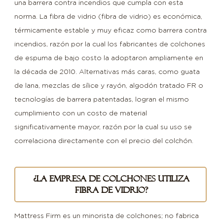
una barrera contra incendios que cumpla con esta
fibra
norma. La fibra de vidrio (fibra de vidrio) es económica,
de
térmicamente estable y muy eficaz como barrera contra
vidrio:
incendios, razón por la cual los fabricantes de colchones
qué
de espuma de bajo costo la adoptaron ampliamente en
sucede
la década de 2010. Alternativas más caras, como guata
cuando
de lana, mezclas de sílice y rayón, algodón tratado FR o
queda
tecnologías de barrera patentadas, logran el mismo
expuesta
cumplimiento con un costo de material
6
significativamente mayor, razón por la cual su uso se
Alternativas
correlaciona directamente con el precio del colchón.
de
barrera
contra
¿La empresa de colchones utiliza
incendios
fibra de vidrio?
sin
fibra
Mattress Firm es un minorista de colchones; no fabrica