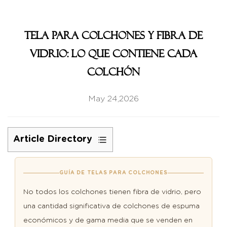
Tela para colchones y fibra de
vidrio: lo que contiene cada
colchón
May 24,2026
Article Directory
1
¿Todos
GUÍA DE TELAS PARA COLCHONES
los
No todos los colchones tienen fibra de vidrio, pero
colchones
una cantidad significativa de colchones de espuma
tienen
fibra
económicos y de gama media que se venden en