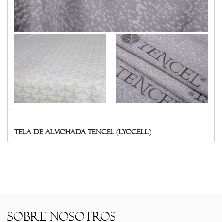
Tejido: Satén, percal, sarga
Beneficios:
Satén: Disfrute de una sensación tersa, suave y lujosa con un
brillo sutil para darle un toque de elegancia.
Percal: Experimente la textura nítida, fresca y transpirable
con un acabado mate para una experiencia de sueño
refrescante.
Sarga: disfrute del tejido duradero, resistente a las arrugas y
versátil que resiste el paso del tiempo.
Tela de almohada Tencel (Lyocell)
Nota: Estas son telas utilizadas para hacer almohadas, no
vendemos almohadas.
Sobre nosotros