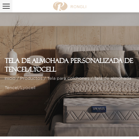
Tela de almohada personalizada de
tencel/lyocell
Inicio
/
Productos
/
Tela para colchones
/
Tela de almohada
Tencel/Lyocell