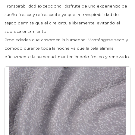
Transpirabilidad excepcional: disfrute de una experiencia de
sueño fresca y refrescante ya que la transpirabilidad del
tejido permite que el aire circule libremente, evitando el
sobrecalentamiento.
Propiedades que absorben la humedad: Manténgase seco y
cómodo durante toda la noche ya que la tela elimina
eficazmente la humedad, manteniéndolo fresco y renovado.
Antibacteriano y resistente a los olores: mantenga un
ambiente de sueño higiénico con la capacidad natural del
tejido para inhibir el crecimiento de bacterias y prevenir
olores desagradables.
Respetuoso con el medio ambiente y sostenible: adopte un
estilo de vida más ecológico con un tejido producido a
partir de eucaliptos renovables mediante procesos
ecológicos.
Construcción: